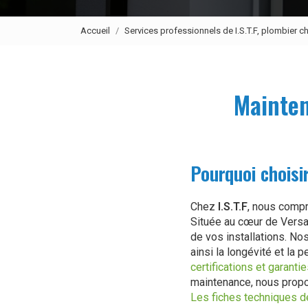
Accueil
Services professionnels de I.S.T.F, plombier ch
Mainten
Pourquoi choisir
Chez
I.S.T.F
, nous comp
Située au cœur de Versai
de vos installations. No
ainsi la longévité et l
certifications et garanti
maintenance, nous prop
Les fiches techniques d