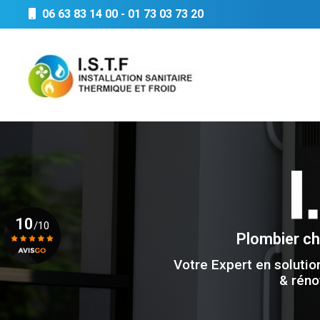
Aller
06 63 83 14 00
-
01 73 03 73 20
au
Navigation principale
contenu
principal
10
/10
Plombier c
Votre Expert en solutio
Voir le certificat
& réno