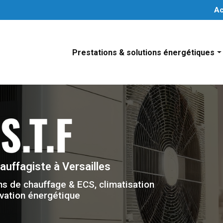
Navigation secondaire
Ac
Prestations & solutions énergétiques
Installation système de chauffage individuel
Installation de système de climatisation
Installation de solutions d’eau chaude sanitair
Installation de système de chauffage collectif
hauffagiste
à Versailles
ns de chauffage & ECS, climatisation
vation énergétique