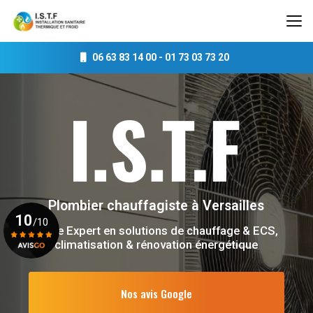
Aller
au
contenu
principal
06 63 83 14 00
-
01 73 03 73 20
Plombier chauffagiste
à Versailles
10
/10
Votre Expert en solutions de chauffage & ECS,
climatisation & rénovation énergétique
Voir le certificat
Nos avis Google