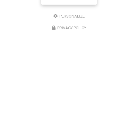
Il reste
44
caractère(s)
PERSONALIZE
Nom
PRIVACY POLICY
Il reste
44
caractère(s)
Email
Téléphone
Message :
0
caractère(s) saisi(s)