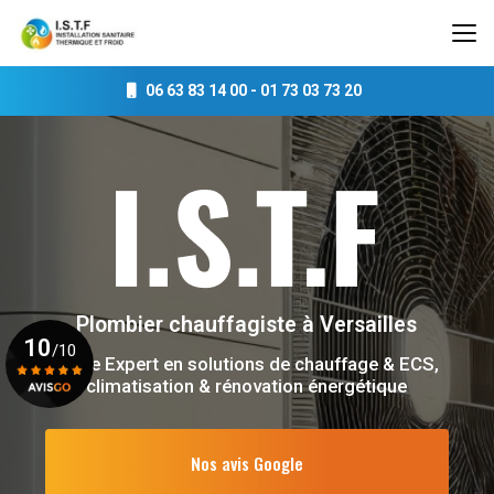
Aller
au
contenu
principal
06 63 83 14 00
-
01 73 03 73 20
Plombier chauffagiste
à Versailles
10
/10
Votre Expert en solutions de chauffage & ECS,
climatisation & rénovation énergétique
Voir le certificat
Nos avis Google