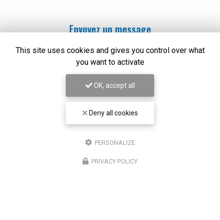
Envoyez un message
This site uses cookies and gives you control over what
Prénom
you want to activate
OK, accept all
Il reste
44
caractère(s)
Nom
Deny all cookies
Il reste
44
caractère(s)
PERSONALIZE
Email
PRIVACY POLICY
Téléphone
Message :