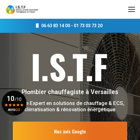
Aller
au
contenu
principal
06 63 83 14 00
-
01 73 03 73 20
Plombier chauffagiste
à Versailles
10
/10
Votre Expert en solutions de chauffage & ECS,
climatisation & rénovation énergétique
Voir le certificat
Nos avis Google