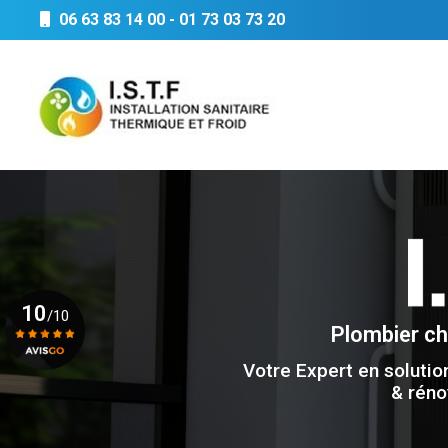
Aller
06 63 83 14 00
-
01 73 03 73 20
au
Navigation principale
contenu
principal
10
/10
Plombier c
Votre Expert en solutio
Voir le certificat
& réno