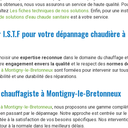
 obtenues, nous vous assurons un service de haute qualité. Pou
ultez
Les fiches techniques de nos solutions
. Enfin, pour une ins
 de solutions d’eau chaude sanitaire
est à votre service.
r I.S.T.F pour votre dépannage chaudière à
choisir une
expertise reconnue
dans le domaine du chauffage et
tre
engagement envers la qualité
et le respect des
normes de
 à Montigny-le-Bretonneux
sont formées pour intervenir sur tou
abilité et une durabilité des réparations.
 chauffagiste à Montigny-le-Bretonneux
 à Montigny-le-Bretonneux
, nous proposons une gamme complète
ien en passant par le dépannage. Notre approche est centrée sur le 
ortée à la satisfaction de vos besoins spécifiques. Nos interventi
tour à la normale dans les meilleurs délais.