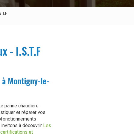
S.T.F
 - I.S.T.F
 à Montigny-le-
ute
panne chaudiere
stiquer et réparer vos
ysfonctionnements
 invitons à découvrir
Les
certifications et