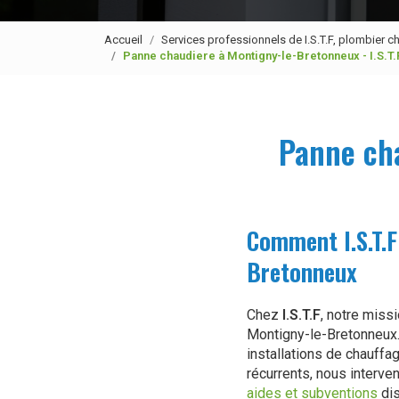
Accueil
Services professionnels de I.S.T.F, plombier ch
Panne chaudiere à Montigny-le-Bretonneux - I.S.T.
Panne cha
Comment I.S.T.F
Bretonneux
Chez
I.S.T.F
, notre miss
Montigny-le-Bretonneux
installations de chauff
récurrents, nous interve
aides et subventions
dis