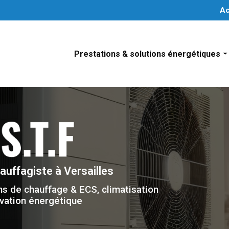
Navigation secondaire
Ac
Prestations & solutions énergétiques
Installation système de chauffage individuel
Installation de système de climatisation
Installation de solutions d’eau chaude sanitair
Installation de système de chauffage collectif
hauffagiste
à Versailles
ns de chauffage & ECS, climatisation
vation énergétique