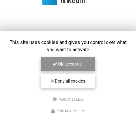
linkedin
Envoyez un message
This site uses cookies and gives you control over what
you want to activate
Prénom
OK, accept all
Il reste
44
caractère(s)
Nom
Deny all cookies
Il reste
44
caractère(s)
PERSONALIZE
Email
PRIVACY POLICY
Téléphone