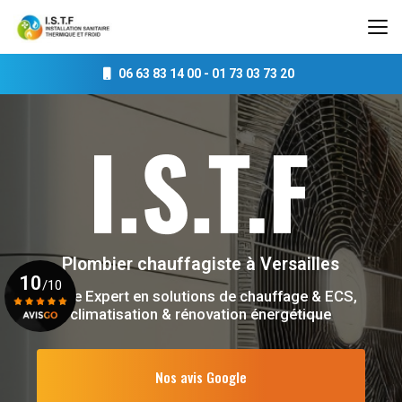
Aller
au
contenu
principal
06 63 83 14 00
-
01 73 03 73 20
Plombier chauffagiste
à Versailles
10
/10
Votre Expert en solutions de chauffage & ECS,
climatisation & rénovation énergétique
Voir le certificat
Nos avis Google