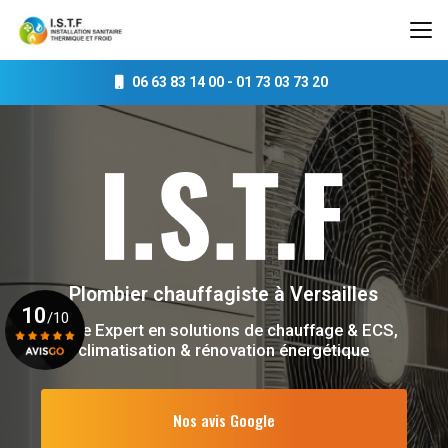
Aller
au
contenu
principal
06 63 83 14 00
-
01 73 03 73 20
Plombier chauffagiste
à Versailles
10
/10
Votre Expert en solutions de chauffage & ECS,
climatisation & rénovation énergétique
Voir le certificat
Nos avis Google