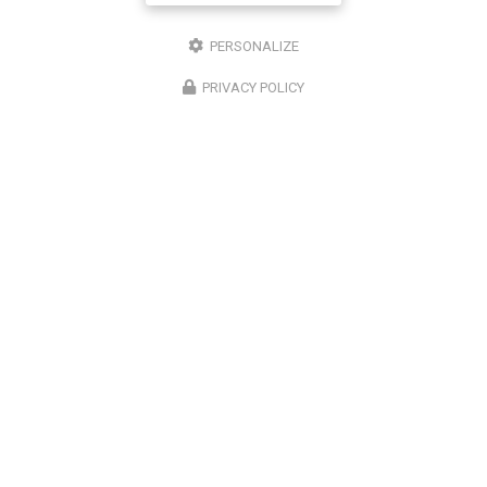
Téléphone
PERSONALIZE
Message :
PRIVACY POLICY
0
caractère(s) saisi(s)
J'autorise ce site à conserver l'ensemble des données transmises dans ce
formulaire pour faciliter le suivi et le traitement de ma demande.
(Aucune
exploitation commerciale ne sera faite des données conservées. Voir notre
politique
de confidentialité
)