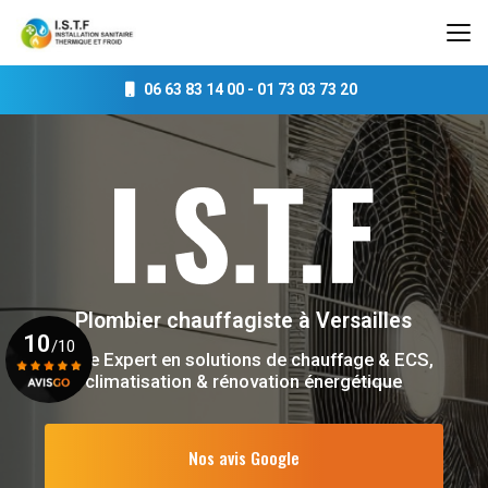
Aller
au
contenu
principal
06 63 83 14 00
-
01 73 03 73 20
Plombier chauffagiste
à Versailles
10
/10
Votre Expert en solutions de chauffage & ECS,
climatisation & rénovation énergétique
Voir le certificat
Nos avis Google