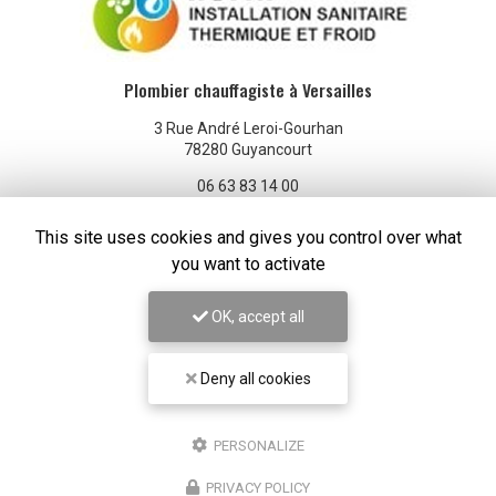
Plombier chauffagiste à Versailles
3 Rue André Leroi-Gourhan
78280 Guyancourt
06 63 83 14 00
01 73 03 73 20
This site uses cookies and gives you control over what
Lundi au vendredi : 8h - 18h
you want to activate
Samedi : 9h - 16h
OK, accept all
Voir
+
d'infos sur
linkedin
Deny all cookies
PERSONALIZE
Envoyez un message
PRIVACY POLICY