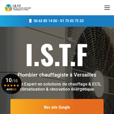
Aller
au
contenu
principal
06 63 83 14 00
-
01 73 03 73 20
Plombier chauffagiste
à Versailles
10
/10
Votre Expert en solutions de chauffage & ECS,
climatisation & rénovation énergétique
Voir le certificat
Nos avis Google