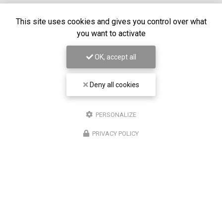
This site uses cookies and gives you control over what
Voir
+
d'infos sur
linkedin
you want to activate
OK, accept all
Envoyez un message
Deny all cookies
Prénom
PERSONALIZE
PRIVACY POLICY
Il reste
44
caractère(s)
Nom
Il reste
44
caractère(s)
Email