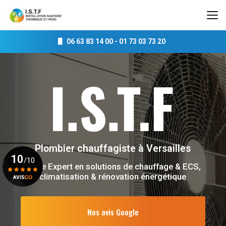
Aller
au
contenu
principal
06 63 83 14 00
-
01 73 03 73 20
Plombier chauffagiste
à Versailles
10
/10
Votre Expert en solutions de chauffage & ECS,
climatisation & rénovation énergétique
Voir le certificat
Nos avis Google