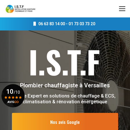
Aller
au
contenu
principal
06 63 83 14 00
-
01 73 03 73 20
Plombier chauffagiste
à Versailles
10
/10
Votre Expert en solutions de chauffage & ECS,
climatisation & rénovation énergétique
Voir le certificat
Nos avis Google