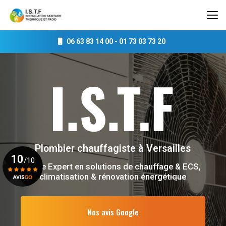
Aller
au
contenu
principal
06 63 83 14 00
-
01 73 03 73 20
Plombier chauffagiste
à Versailles
10
/10
Votre Expert en solutions de chauffage & ECS,
climatisation & rénovation énergétique
Voir le certificat
Nos avis Google