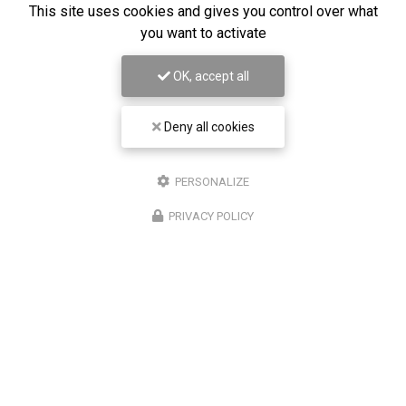
This site uses cookies and gives you control over what
you want to activate
Il reste
44
caractère(s)
Nom
OK, accept all
Il reste
44
caractère(s)
Deny all cookies
Email
PERSONALIZE
Téléphone
PRIVACY POLICY
Message :