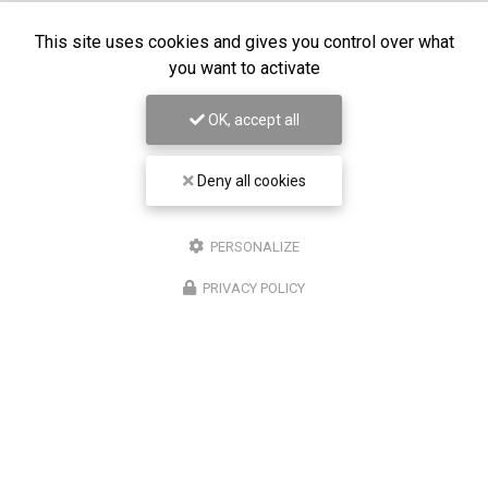
Voir
+
d'infos sur
This site uses cookies and gives you control over what
linkedin
you want to activate
OK, accept all
Envoyez un message
Deny all cookies
Prénom
PERSONALIZE
PRIVACY POLICY
Il reste
44
caractère(s)
Nom
Il reste
44
caractère(s)
Email