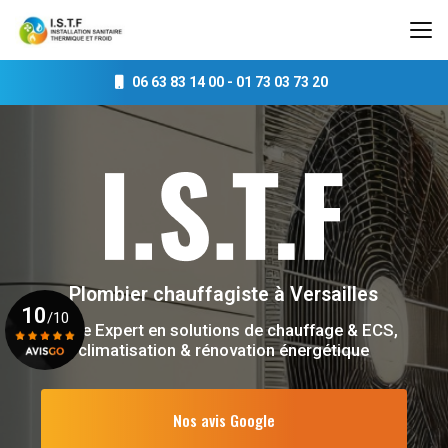
Aller
au
contenu
principal
06 63 83 14 00
-
01 73 03 73 20
Plombier chauffagiste
à Versailles
10
/10
Votre Expert en solutions de chauffage & ECS,
climatisation & rénovation énergétique
Voir le certificat
Nos avis Google