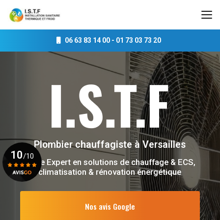
Aller
au
contenu
principal
06 63 83 14 00
-
01 73 03 73 20
Plombier chauffagiste
à Versailles
10
/10
Votre Expert en solutions de chauffage & ECS,
climatisation & rénovation énergétique
Voir le certificat
Nos avis Google