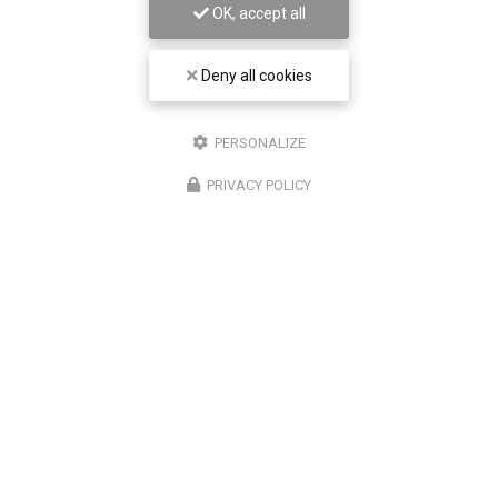
OK, accept all
Envoyez un message
Deny all cookies
Prénom
PERSONALIZE
Il reste
44
caractère(s)
PRIVACY POLICY
Nom
Il reste
44
caractère(s)
Email
Téléphone
Message :