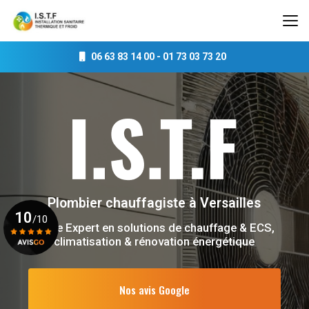
Aller
au
contenu
principal
06 63 83 14 00
-
01 73 03 73 20
Plombier chauffagiste
à Versailles
10
/10
Votre Expert en solutions de chauffage & ECS,
climatisation & rénovation énergétique
Voir le certificat
Nos avis Google