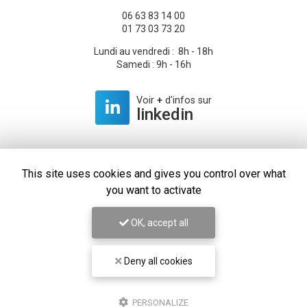
06 63 83 14 00
01 73 03 73 20
Lundi au vendredi : 8h - 18h
Samedi : 9h - 16h
Voir
+
d'infos sur
linkedin
This site uses cookies and gives you control over what
Envoyez un message
you want to activate
OK, accept all
Prénom
Deny all cookies
Il reste
44
caractère(s)
Nom
PERSONALIZE