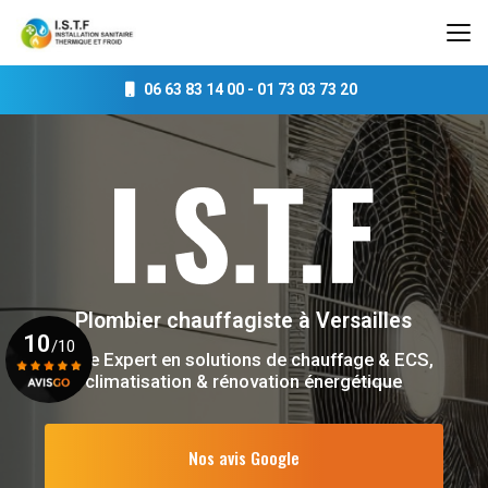
Aller
au
contenu
principal
06 63 83 14 00
-
01 73 03 73 20
Plombier chauffagiste
à Versailles
10
/10
Votre Expert en solutions de chauffage & ECS,
climatisation & rénovation énergétique
Voir le certificat
Nos avis Google