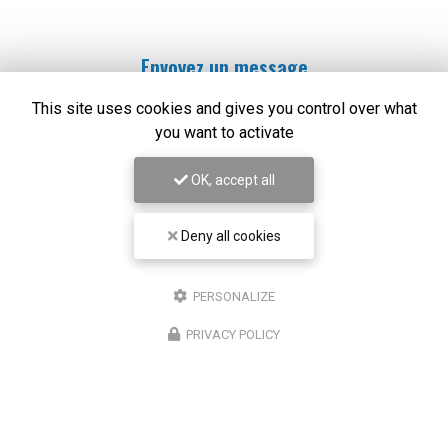
Envoyez un message
This site uses cookies and gives you control over what
Prénom
you want to activate
OK, accept all
Il reste
44
caractère(s)
Nom
Deny all cookies
Il reste
44
caractère(s)
PERSONALIZE
Email
PRIVACY POLICY
Téléphone