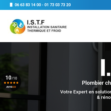
Aller
06 63 83 14 00
-
01 73 03 73 20
au
Navigation principale
contenu
principal
10
/10
Plombier c
Votre Expert en solutio
Voir le certificat
& réno