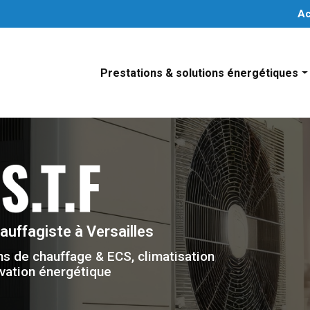
Navigation secondaire
Ac
Prestations & solutions énergétiques
Installation système de chauffage individuel
Installation de système de climatisation
Installation de solutions d’eau chaude sanitair
Installation de système de chauffage collectif
hauffagiste
à Versailles
ns de chauffage & ECS, climatisation
vation énergétique