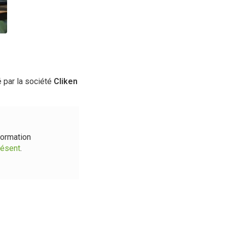
 par la société
Cliken
formation
résent
.