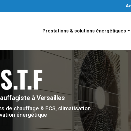
Navigation secondaire
Ac
Prestations & solutions énergétiques
Installation système de chauffage individuel
Installation de système de climatisation
Installation de solutions d’eau chaude sanitair
Installation de système de chauffage collectif
hauffagiste
à Versailles
ns de chauffage & ECS, climatisation
vation énergétique