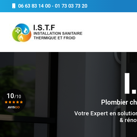
Aller
06 63 83 14 00
-
01 73 03 73 20
au
Navigation principale
contenu
principal
10
/10
Plombier c
Votre Expert en solutio
Voir le certificat
& réno