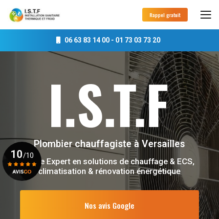
Aller
au
Rappel gratuit
contenu
principal
06 63 83 14 00
-
01 73 03 73 20
Plombier chauffagiste
à Versailles
10
/10
Votre Expert en solutions de chauffage & ECS,
climatisation & rénovation énergétique
Voir le certificat
Nos avis Google