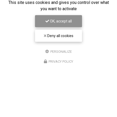
This site uses cookies and gives you control over what
linkedin
you want to activate
OK, accept all
Envoyez un message
Deny all cookies
Prénom
PERSONALIZE
PRIVACY POLICY
Il reste
44
caractère(s)
Nom
Il reste
44
caractère(s)
Email
Téléphone